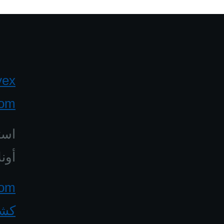
yex
com
است
أونل
كشف