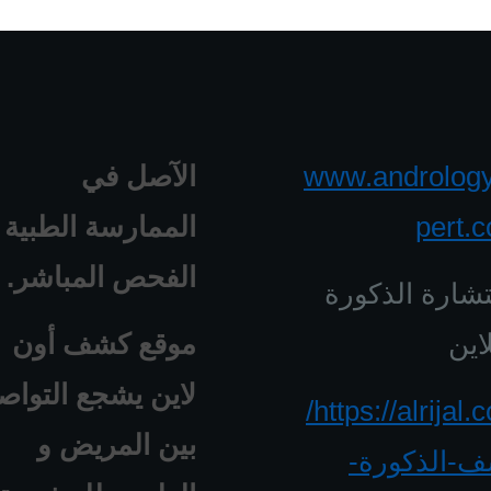
www.androlog
الآصل في
pert.
الممارسة الطبية 
الفحص المباشر.
شارة الذكورة
اين
موقع كشف أون
لاين يشجع التواص
https://alrijal.com/
بين المريض و
-الذكورة-