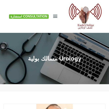
Ski
t
CONSULTATION استشارة
conten
Urology مسالك بولية