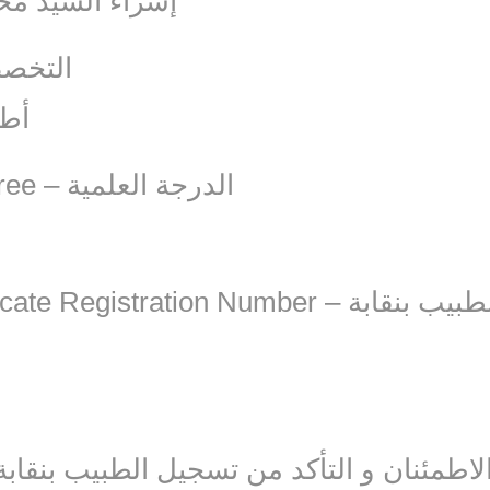
إسراء السيد مح
alty – التخصص
s أطفال
Scientific Degree – الدرجة العلمية
istration Number – رقم تسجيل الطبيب بنقابة
طمئنان و التأكد من تسجيل الطبيب بنقابة 