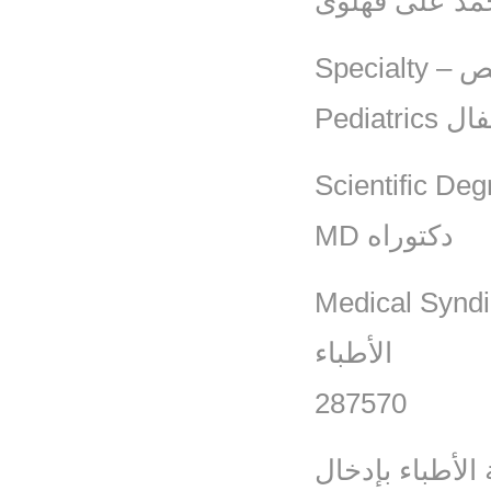
مد على فهلوى
Speci
Pediatric
MD دكتوراه
Medical Syndicate Reg
الأطباء
287570
الأطباء بإدخال