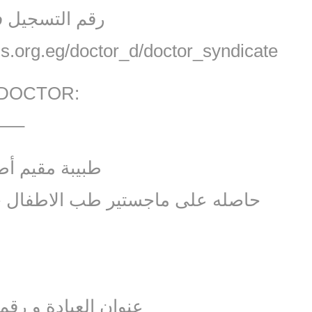
رقم التسجيل في
s.org.eg/doctor_d/doctor_syndicate
 DOCTOR:
—–
طبيبة مقيم أ
حاصله على ماجستير طب الاطفال جا
عنوان العيادة و رقم