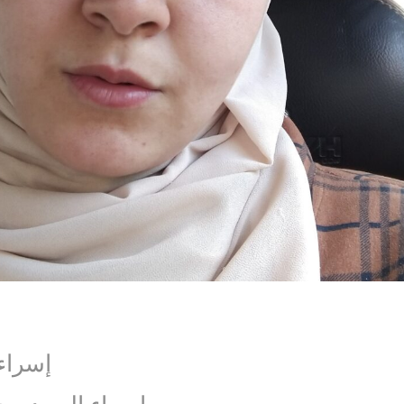
إسراء