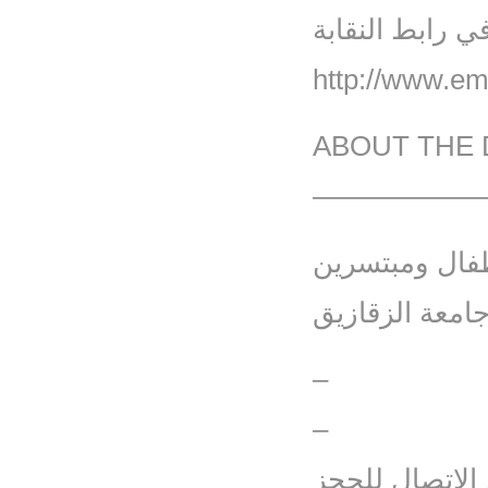
 رابط النقابة
http://www.em
ABOUT THE
——————
طفال ومبتسرين
معة الزقازيق
–
–
 الاتصال للحجز