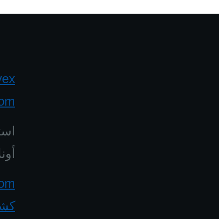
yex
com
است
أونل
كشف