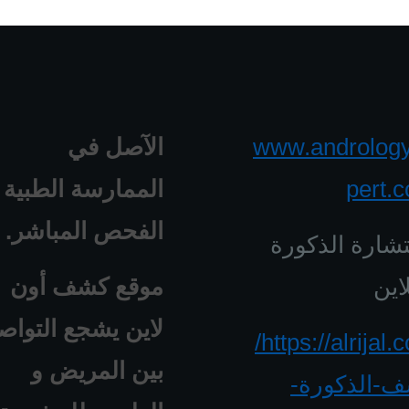
www.androlog
الآصل في
pert.
الممارسة الطبية 
الفحص المباشر.
شارة الذكورة
اين
موقع كشف أون
لاين يشجع التواص
https://alrijal.com/
بين المريض و
-الذكورة-