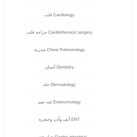
Cardiology قلب‏
Cardiothoracic surgery جراحة قلب
Chest Pulmonology صدرية
Dentistry أسنان‏
Dermatology جلد‏
Endocrinology غدد صم‏
ENT أنف وأذن وحنجرة‏
Gastro-intestinal جهاز هضمي‏