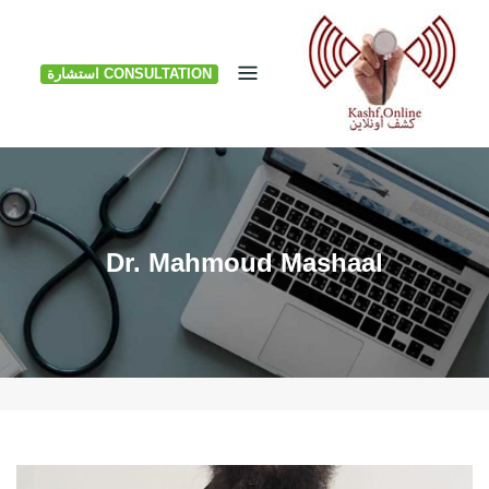
Ski
t
CONSULTATION استشارة
conten
Dr. Mahmoud Mashaal