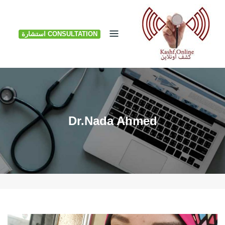
Ski
t
CONSULTATION استشارة
conten
Dr.Nada Ahmed