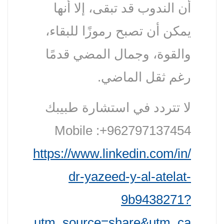
أن الندوب قد تبقى، إلا أنها
يمكن أن تصبح رموزًا للبقاء،
والقوة، وجمال المضي قدمًا
رغم ثقل الماضي.
لا تتردد في استشارة طبيبك
Mobile :+962797137454
https://www.linkedin.com/in/
dr-yazeed-y-al-atelat-
9b9438271?
utm_source=share&utm_ca