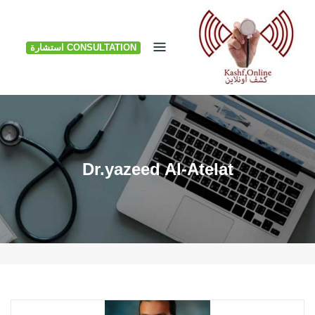
Ski
t
CONSULTATION استشارة
conten
Dr.yazeed Al-Atelat