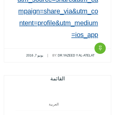
mpaign=share_via&utm_co
ntent=profile&utm_medium
=ios_app
|
DR.YAZEED Y AL-ATELAT
BY:
يونيو 7, 2016
القائمة
العربية